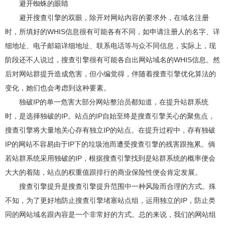
避开蜘蛛的眼睛
避开搜查引擎的双眼，除开对网站內容的要求外，在域名注册
时，所填好的WHIS信息很有可能各有不同，如申请注册人的名字、详
细地址、电子邮箱详细地址、联系电话等与众不同信息，实际上，现
阶段还不人说过，搜查引擎很有可能各自出网站域名的WHIS信息。然
后对网站群提升造成危害，但小编觉得，伴随着搜查引擎优化算法的
变化，她们也会考虑到这种要素。
独破IP的单一危害大部分网站整治员都知道，在提升站群系统
时，是选择独破的IP。站点的IP自始至终是搜查引擎关心的聚焦点，
搜查引擎将大量地关心存有独立IP的站点。在提升过程中，存有独破
IP的网站不容易由于IP下的垃圾池而遭受搜查引擎的残害跟拖累。倘
若站群系统采用独破的IP，根据搜查引擎找到是站群系统的概率便会
大大的着陆，站点的权重值跟排行的商业保险性便会肯定发展。
搜查引擎提升是搜查引擎提升范围中一种风险而合理的方式。殊
不知，为了更好地防止搜查引擎堵塞站点组，运用独立的IP，防止类
同的网站域名跟內容是一个非常好的方式。总的来说，我们的网站组