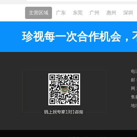
主营区域
广东
东莞
广州
惠州
深圳
珍视每一次合作机会，
电话
邮 
网 
售
地