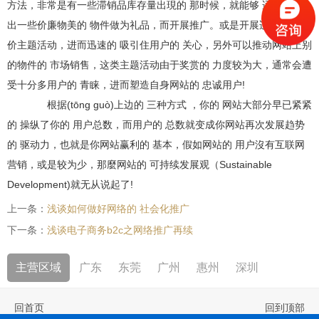
方法，非常是有一些滞销品库存量出現的 那时候，就能够 适度的 取
出一些价廉物美的 物件做为礼品，而开展推广。或是开展适度的 团购
价主题活动，进而迅速的 吸引住用户的 关心，另外可以推动网站上别
的物件的 市场销售，这类主题活动由于奖赏的 力度较为大，通常会遭
受十分多用户的 青睐，进而塑造自身网站的 忠诚用户!
根据(tōng guò)上边的 三种方式 ，你的 网站大部分早已紧紧
的 操纵了你的 用户总数，而用户的 总数就变成你网站再次发展趋势
的 驱动力，也就是你网站赢利的 基本，假如网站的 用户沒有互联网
营销，或是较为少，那麼网站的 可持续发展观（Sustainable
Development)就无从说起了!
上一条：
浅谈如何做好网络的 社会化推广
下一条：
浅谈电子商务b2c之网络推广再续
主营区域
广东
东莞
广州
惠州
深圳
回首页
回到顶部