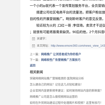
一个小的ip就代表一个宣传策划服务平台，全员营
搭建公司社区电商平台的流量池，把客户粉丝
目的性的开展营销推广。時刻聆听客户的意见反馈
较近较为火的 ;口红一哥 ;李佳琦。卖货才干远
；就很有可能将唇膏卖缺货。90后的他，2个月抖音吸
关键字：
本文网址：
http://www.emore360.com/news_view_143
上一篇：
网络推广 让浏览者成为你的客户
下一篇：
网络软性广告营销推广方案技巧
返回
相关新闻
突破网络网站推广营销瓶颈的 医院网站分析
怎么建自己的网站？记住这几点轻松建站！
企业官网内容更新频率建议：如何保持网站内容的新鲜度？
网络推广公司是怎么做视频网站运营的
如何在外贸网站建设过程中处理图片和视频？这里有技巧！