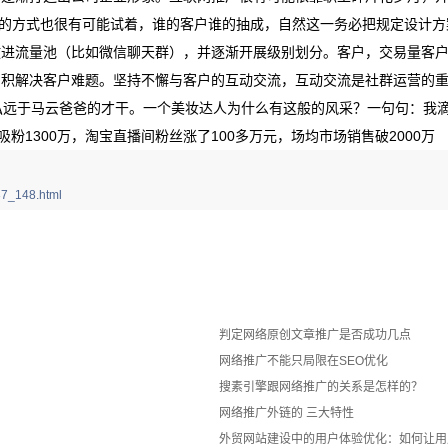
销的方式也很有可能试着，谁的客户谁的抽成，自然这一务必把规定设计方
放进流量池（比如微信聊天群），并逐渐开展级别划分。客户，交易量客
，积解决客户难题。坚持不懈与客户的互动交流，互动交流是社群运营的
弘远于马云爸爸的才干。一个美妆达人为什么有这般的风采？一句句：我滴神、
粉1300万，淘宝直播间粉丝涨了100多万元，场均市场销售破2000万
7_148.html
判定网络原创文章推广是否成功几点
网络推广不能只局限在SEO优化
搜素引擎跟网络推广的关系是怎样的？
网络推广外链的 三大特性
外贸网站建设中的用户体验优化：如何让用户