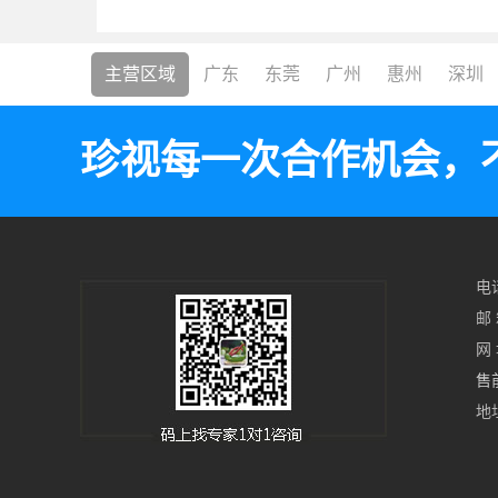
主营区域
广东
东莞
广州
惠州
深圳
珍视每一次合作机会，
电话
邮 
网 
售
地