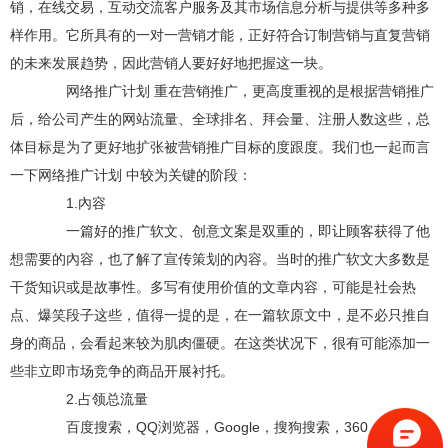
销，在线交易，互动交流客户服务及其市场信息分析与提供等多种多
样作用。它所具有的一对一营销才能，正好符合订制营销与直复营销
的未来发展趋势，因此营销人要好好地把握这一块。
网络推广计划 重在营销推广，更高度重视的是根据营销推广
后，给公司产生的网站流量、全球排名、拜会量、注册人数这些，总
体目标是为了更好地扩张被营销推广目标的度跟度。我们也一起而言
一下网络推广计划 中较为关键的阶段：
1.內容
一篇好的推广软文、创意文案是双重的，即让顾客获得了他
想需要的內容，也了解了宣传策划的內容。当时的推广软文大多数是
干货知识或是故事性。多写有使用价值的文章内容，可能是社会热
点、爆笑段子这些，值得一提的是，在一篇软原文中，是不必只推自
身的商品，会看起来较为肌肉僵硬。在这类状况下，很有可能添加一
些非立即市场竞争的商品开展衬托。
2.占领总流量
百度搜索，QQ浏览器，Google，搜狗搜索，360，UC等全