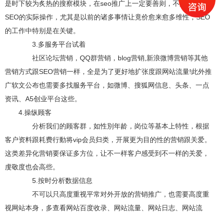
是时下较为炙热的搜察模块，在seo推广上一定要善则，不必忽略了
SEO的实际操作，尤其是以前的诸多事情让竟价愈来愈多维性，SEO
的工作中特别是在关键。
3.多服务平台试着
社区论坛营销，QQ群营销，blog营销,新浪微博营销等其他
营销方式跟SEO营销一样，全是为了更好地扩张度跟网站流量!此外推
广软文公布也需要多找服务平台，如微博、搜狐网信息、头条、一点
资讯、A5创业平台这些。
4.操纵顾客
分析我们的顾客群，如性別年龄，岗位等基本上特性，根据
客户资料跟耗费行動将vip会员归类，开展更为目的性的营销跟关爱。
这类差异化营销要保证多方位，让不一样客户感受到不一样的关爱，
虔敬度也会高些。
5.按时分析数据信息
不可以只高度重视平常对外开放的营销推广，也需要高度重
视网站本身，多查看网站百度收录、网站流量、网站日志、网站流